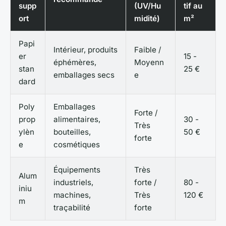
supp
(UV/Hu
tif au
ort
midité)
m²
Papi
Intérieur, produits
Faible /
er
15 -
éphémères,
Moyenn
stan
25 €
emballages secs
e
dard
Poly
Emballages
Forte /
prop
alimentaires,
30 -
Très
ylèn
bouteilles,
50 €
forte
e
cosmétiques
Équipements
Très
Alum
industriels,
forte /
80 -
iniu
machines,
Très
120 €
m
traçabilité
forte