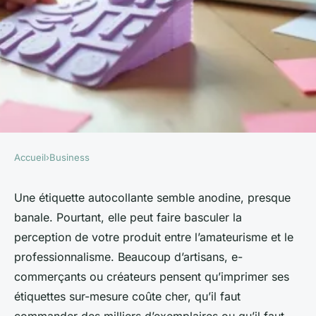
Accueil
›
Business
BUSINESS
Étiquette personnalisée
Une étiquette autocollante semble anodine, presque
banale. Pourtant, elle peut faire basculer la
autocollante : optez pour des
perception de votre produit entre l’amateurisme et le
créations uniques en ligne
professionnalisme. Beaucoup d’artisans, e-
commerçants ou créateurs pensent qu’imprimer ses
Meissa
•
04/06/2026 14:59
•
9 min de lecture
étiquettes sur-mesure coûte cher, qu’il faut