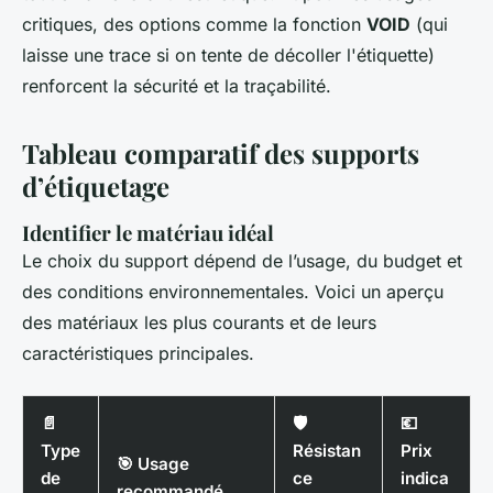
critiques, des options comme la fonction
VOID
(qui
laisse une trace si on tente de décoller l'étiquette)
renforcent la sécurité et la traçabilité.
Tableau comparatif des supports
d’étiquetage
Identifier le matériau idéal
Le choix du support dépend de l’usage, du budget et
des conditions environnementales. Voici un aperçu
des matériaux les plus courants et de leurs
caractéristiques principales.
📄
🛡️
💶
Type
Résistan
Prix
🎯 Usage
de
ce
indica
recommandé