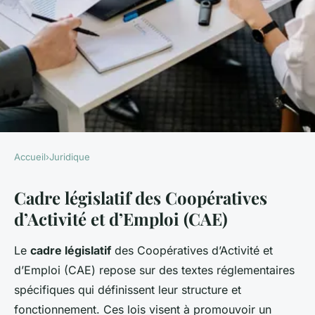
Accueil
›
Juridique
JURIDIQUE
Cadre législatif des Coopératives
Exploration approfondie du
d’Activité et d’Emploi (CAE)
cadre légal des Coopératives
d'Activité et d'Emploi (CAE)
Le
cadre législatif
des Coopératives d’Activité et
d’Emploi (CAE) repose sur des textes réglementaires
Antonin
•
17 mars 2025
•
6 min de lecture
spécifiques qui définissent leur structure et
fonctionnement. Ces lois visent à promouvoir un