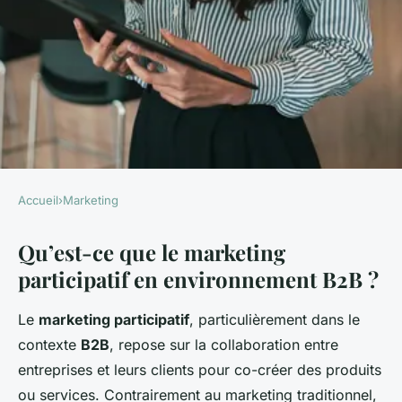
Accueil
›
Marketing
MARKETING
Qu’est-ce que le marketing
Le Pouvoir du Marketing
participatif en environnement B2B ?
Participatif en Environnement
B2B : Stratégies et Avantages
Le
marketing participatif
, particulièrement dans le
contexte
B2B
, repose sur la collaboration entre
Antonin
•
24 mars 2025
•
4 min de lecture
entreprises et leurs clients pour co-créer des produits
ou services. Contrairement au marketing traditionnel,