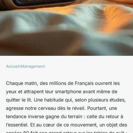
Accueil
›
Management
MANAGEMENT
Découvrez les raisons du
Chaque matin, des millions de Français ouvrent les
yeux et attrapent leur smartphone avant même de
succès vintage du radio réveil
quitter le lit. Une habitude qui, selon plusieurs études,
Sony Digicube
agresse notre cerveau dès le réveil. Pourtant, une
tendance inverse gagne du terrain : celle du retour à
Stélla
•
11/06/2026 12:54
•
11 min de lecture
l’essentiel. Et au cœur de ce mouvement, un objet des