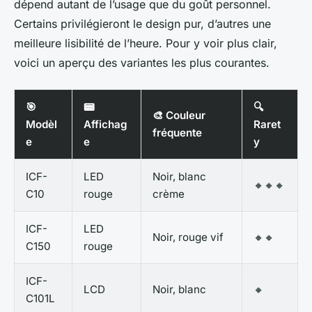
dépend autant de l’usage que du goût personnel.
Certains privilégieront le design pur, d’autres une
meilleure lisibilité de l’heure. Pour y voir plus clair,
voici un aperçu des variantes les plus courantes.
🎯
📟
🔍
🎨 Couleur
Modèl
Affichag
Raret
fréquente
e
e
y
ICF-
LED
Noir, blanc
🔸🔸🔸
C10
rouge
crème
ICF-
LED
Noir, rouge vif
🔸🔸
C150
rouge
ICF-
LCD
Noir, blanc
🔸
C101L