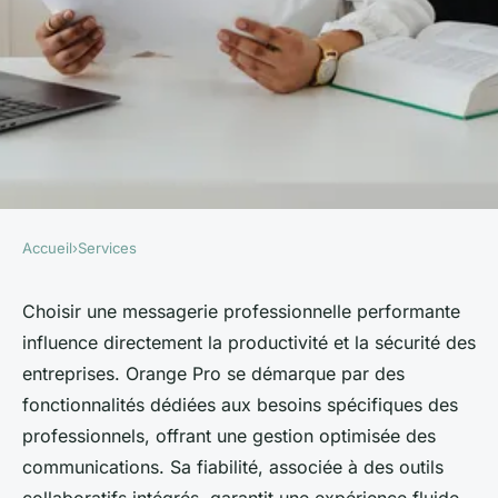
Accueil
›
Services
SERVICES
Découvrez pourquoi choisir la
Choisir une messagerie professionnelle performante
influence directement la productivité et la sécurité des
messagerie orange pro est
entreprises. Orange Pro se démarque par des
essentiel
fonctionnalités dédiées aux besoins spécifiques des
professionnels, offrant une gestion optimisée des
Antonin
•
9 octobre 2025
•
7 min de lecture
communications. Sa fiabilité, associée à des outils