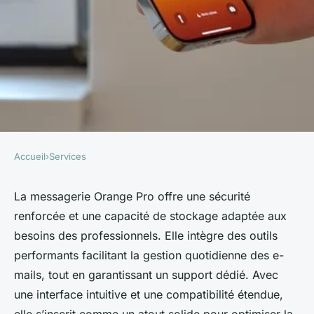
Accueil
›
Services
SERVICES
Les avantages
La messagerie Orange Pro offre une sécurité
renforcée et une capacité de stockage adaptée aux
incontournables de la
besoins des professionnels. Elle intègre des outils
messagerie orange pro
performants facilitant la gestion quotidienne des e-
mails, tout en garantissant un support dédié. Avec
Antonin
•
26 mai 2025
•
4 min de lecture
une interface intuitive et une compatibilité étendue,