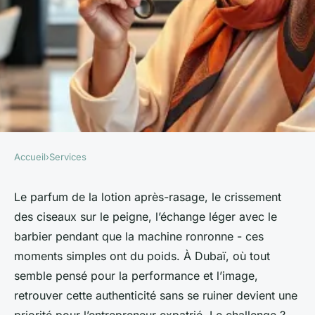
Accueil
›
Services
SERVICES
Top 5 coiffeurs abordables à
Le parfum de la lotion après-rasage, le crissement
des ciseaux sur le peigne, l’échange léger avec le
Dubaï pour une coupe réussie
barbier pendant que la machine ronronne - ces
moments simples ont du poids. À Dubaï, où tout
Nicet
•
12/05/2026 07:46
•
9 min de lecture
semble pensé pour la performance et l’image,
retrouver cette authenticité sans se ruiner devient une